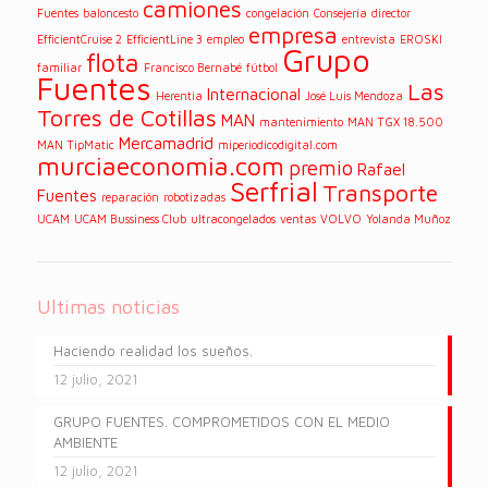
camiones
Fuentes
baloncesto
congelación
Consejería
director
empresa
EfficientCruise 2
EfficientLine 3
empleo
entrevista
EROSKI
Grupo
flota
familiar
Francisco Bernabé
fútbol
Fuentes
Las
Internacional
Herentia
José Luis Mendoza
Torres de Cotillas
MAN
mantenimiento
MAN TGX 18.500
Mercamadrid
MAN TipMatic
miperiodicodigital.com
murciaeconomia.com
premio
Rafael
Serfrial
Transporte
Fuentes
reparación
robotizadas
UCAM
UCAM Bussiness Club
ultracongelados
ventas
VOLVO
Yolanda Muñoz
Ultimas noticias
Haciendo realidad los sueños.
12 julio, 2021
GRUPO FUENTES. COMPROMETIDOS CON EL MEDIO
AMBIENTE
12 julio, 2021