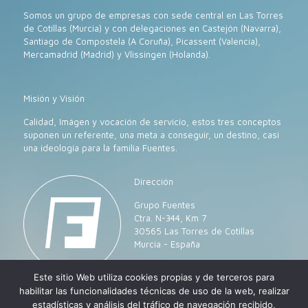
Somos un grupo de empresas con sede central en Las Torres
de Cotillas (Murcia) y con delegaciones en Castejón (Navarra),
Santiago de Compostela (A Coruña), Picassent (Valencia),
Mercamadrid (Madrid) y Vlissingen (Holanda).
Misión y Visión
Calidad, Imágen y vocación de servicio, estos tres conceptos
suponen un referente, una meta a conseguir, un destino, casi
una ideología para la familia Fuentes.
Dirección
Grupo Fuentes
Ctra. N-344, Km 7
30565 Las Torres de Cotillas
Murcia - España
Este sitio Web utiliza cookies propias y de terceros para
habilitar las funcionalidades técnicas de uso de la web, realizar
estadísticas y análisis del tráfico de navegación recibido,