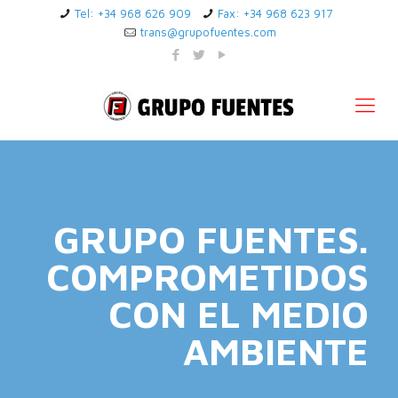
Tel: +34 968 626 909
Fax: +34 968 623 917
trans@grupofuentes.com
GRUPO FUENTES.
COMPROMETIDOS
CON EL MEDIO
AMBIENTE