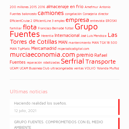
almacenaje en frío
200 millones
2015
2016
Amefmur
Antonio
camiones
Fuentes
baloncesto
congelación
Consejería
director
empresa
EfficientCruise 2
EfficientLine 3
empleo
entrevista
EROSKI
Grupo
flota
familiar
Francisco Bernabé
fútbol
Fuentes
Las
Internacional
Herentia
José Luis Mendoza
Torres de Cotillas
MAN
mantenimiento
MAN TGX 18.500
Mercamadrid
MAN TipMatic
miperiodicodigital.com
murciaeconomia.com
premio
Rafael
Serfrial
Transporte
Fuentes
reparación
robotizadas
UCAM
UCAM Bussiness Club
ultracongelados
ventas
VOLVO
Yolanda Muñoz
Ultimas noticias
Haciendo realidad los sueños.
12 julio, 2021
GRUPO FUENTES. COMPROMETIDOS CON EL MEDIO
AMBIENTE