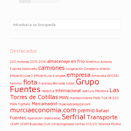
Destacados
almacenaje en frío
200 millones
2015
2016
Amefmur
Antonio
camiones
Fuentes
baloncesto
congelación
Consejería
director
empresa
EfficientCruise 2
EfficientLine 3
empleo
entrevista
EROSKI
Grupo
flota
familiar
Francisco Bernabé
fútbol
Fuentes
Las
Internacional
Herentia
José Luis Mendoza
Torres de Cotillas
MAN
mantenimiento
MAN TGX 18.500
Mercamadrid
MAN TipMatic
miperiodicodigital.com
murciaeconomia.com
premio
Rafael
Serfrial
Transporte
Fuentes
reparación
robotizadas
UCAM
UCAM Bussiness Club
ultracongelados
ventas
VOLVO
Yolanda Muñoz