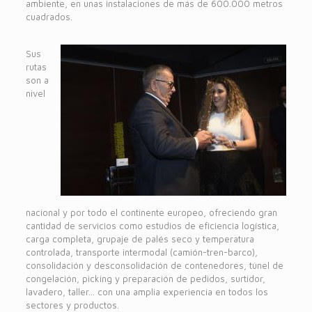
ambiente, en unas instalaciones de más de 600.000 metros
cuadrados.
Sus
rutas
son a
nivel
nacional y por todo el continente europeo, ofreciendo gran
cantidad de servicios como estudios de eficiencia logística,
carga completa, grupaje de palés seco y temperatura
controlada, transporte intermodal (camión-tren-barco),
consolidación y desconsolidación de contenedores, túnel de
congelación, picking y preparación de pedidos, surtidor,
lavadero, taller… con una amplia experiencia en todos los
sectores y productos.