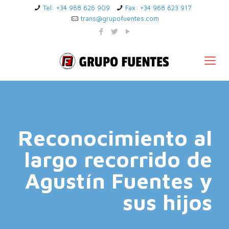
Tel: +34 968 626 909
Fax: +34 968 623 917
trans@grupofuentes.com
Reconocimiento al
largo recorrido de
Agustín Fuentes y
sus hijos