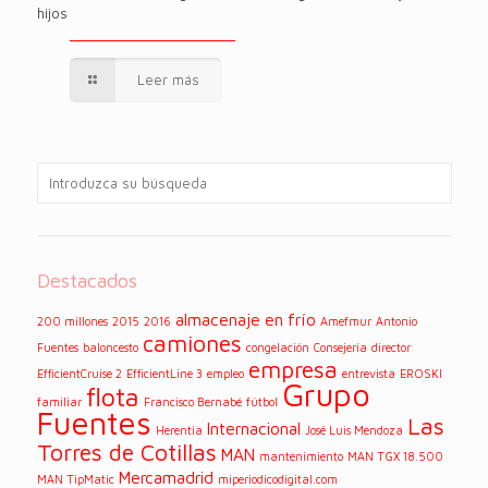
hijos
Leer más
Destacados
almacenaje en frío
200 millones
2015
2016
Amefmur
Antonio
camiones
Fuentes
baloncesto
congelación
Consejería
director
empresa
EfficientCruise 2
EfficientLine 3
empleo
entrevista
EROSKI
Grupo
flota
familiar
Francisco Bernabé
fútbol
Fuentes
Las
Internacional
Herentia
José Luis Mendoza
Torres de Cotillas
MAN
mantenimiento
MAN TGX 18.500
Mercamadrid
MAN TipMatic
miperiodicodigital.com