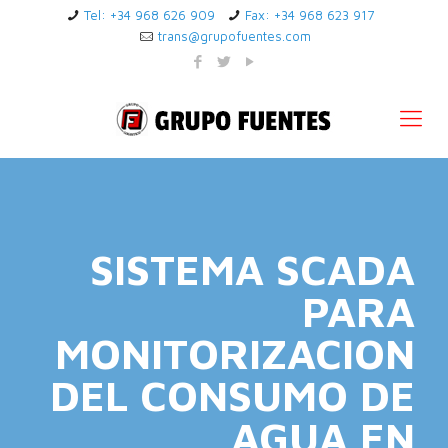
Tel: +34 968 626 909
Fax: +34 968 623 917
trans@grupofuentes.com
SISTEMA SCADA
PARA
MONITORIZACION
DEL CONSUMO DE
AGUA EN