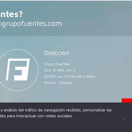
entes?
@grupofuentes.com
Dirección
Grupo Fuentes
Ctra. N-344, Km 7
30565 Las Torres de Cotillas
Murcia - España
y análisis del tráfico de navegación recibido, personalizar las
ookies.
. Diseño web:
Amedida TI
des para interactuar con redes sociales.