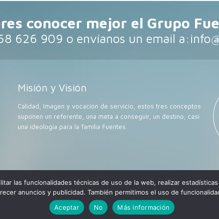
res conocer mejor el Grupo Fu
68 626 909 o envíanos un email a:
info
Misión y Visión
Calidad, Imágen y vocación de servicio, estos tres conceptos
suponen un referente, una meta a conseguir, un destino, casi
una ideología para la familia Fuentes.
litar las funcionalidades técnicas de uso de la web, realizar estadísticas 
ervados. Grupo Fuentes.
Aviso Legal.
.
Política de Privacidad.
.
Política de c
frecer anuncios y publicidad. También permitimos el uso de funcionalida
Aceptar
No
Más información