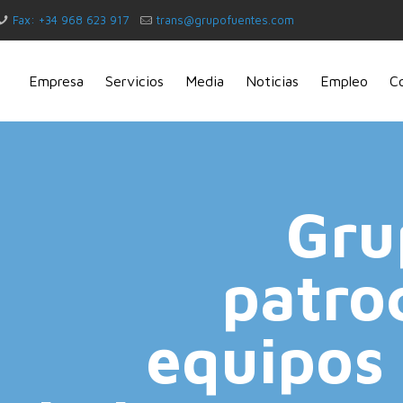
Fax: +34 968 623 917
trans@grupofuentes.com
Empresa
Servicios
Media
Noticias
Empleo
C
Gru
patroc
equipos 