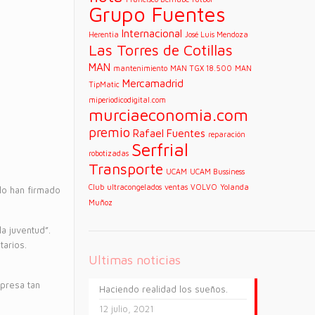
Grupo Fuentes
Internacional
Herentia
José Luis Mendoza
Las Torres de Cotillas
MAN
mantenimiento
MAN TGX 18.500
MAN
Mercamadrid
TipMatic
miperiodicodigital.com
murciaeconomia.com
premio
Rafael Fuentes
reparación
Serfrial
robotizadas
Transporte
UCAM
UCAM Bussiness
Club
ultracongelados
ventas
VOLVO
Yolanda
lo han firmado
Muñoz
a juventud”.
tarios.
Ultimas noticias
mpresa tan
Haciendo realidad los sueños.
12 julio, 2021