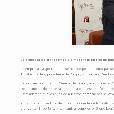
La empresa de transportes y almacenaje en frío se un
La empresa ‘Grupo Fuentes’ se ha incorporado como patroci
Agustín Fuentes, presidente del Grupo, y José Luis Mendoza,
Rafael Fuentes, director General del Grupo, aseguró estar “
Del mismo modo, ha señalado que la empresa “ha fomentado q
Pretendemos que los hijos de nuestros compañeros se vaya
Por su parte, José Luis Mendoza, presidente de la UCAM, ha
grande, tan importante y tan familiar como es el Grupo Logís