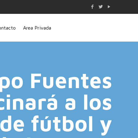
ontacto
Area Privada
po Fuentes
inará a los
de fútbol y