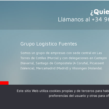
¿Quie
Llámanos al +34 9
Grupo Logístico Fuentes
Somos un grupo de empresas con sede central en Las
Torres de Cotillas (Murcia) y con delegaciones en Castejón
(Navarra), Santiago de Compostela (A Coruña), Picassent
(Valencia), Mercamadrid (Madrid) y Vlissingen (Holanda).
Este sitio Web utiliza cookies propias y de terceros para habi
© 2017 Todos los derechos res
preferencias del usuario y otras para o