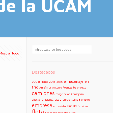
de la UCAM
Mostrar todo
Destacados
almacenaje en
200 millones
2015
2016
frío
Amefmur
Antonio Fuentes
baloncesto
camiones
congelación
Consejería
director
EfficientCruise 2
EfficientLine 3
empleo
empresa
entrevista
EROSKI
familiar
flota
Francisco Bernabé
fútbol